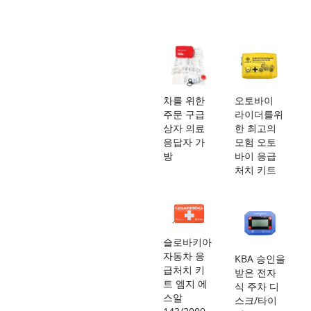
차를 위한
오토바이
주문 구급
라이더를위
상자 의료
한 최고의
응답자 가
모험 오토
방
바이 응급
처치 키트
슬로바키아
자동차 응
KBA 승인을
급처치 키
받은 전자
트 엠지 에
식 주차 디
스알
스크/타이