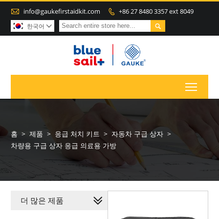

info@gaukefirstaidkit.com
+86 27 8480 3357 ext 8049


한국어

Toggl
홈
>
제품
>
응급 처치 키트
>
자동차 구급 상자
>
차량용 구급 상자 응급 의료용 가방
더 많은 제품