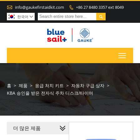

info@gaukefirstaidkit.com
+86 27 8480 3357 ext 8049


한국어

Toggl
홈
>
제품
>
응급 처치 키트
>
자동차 구급 상자
>
KBA 승인을 받은 전자식 주차 디스크/타이머
더 많은 제품