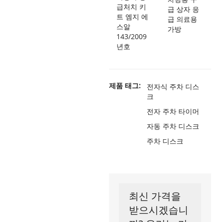
급처치 키
급 상자 응
트 엠지 에
급 의료용
스알
가방
143/2009
년호
제품 태그:
전자식 주차 디스
크
전자 주차 타이머
자동 주차 디스크
주차 디스크
최신 가격을
받으시겠습니