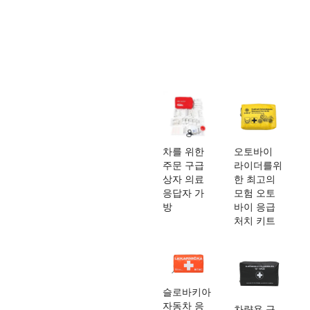
차를 위한
오토바이
주문 구급
라이더를위
상자 의료
한 최고의
응답자 가
모험 오토
방
바이 응급
처치 키트
슬로바키아
자동차 응
차량용 구