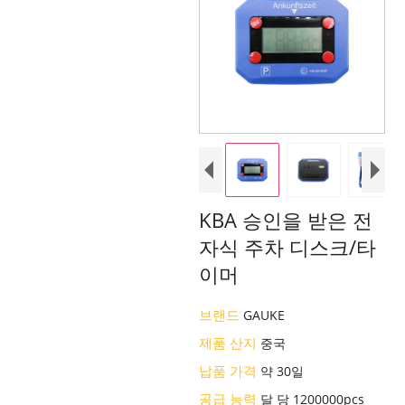
KBA 승인을 받은 전
자식 주차 디스크/타
이머
브랜드
GAUKE
제품 산지
중국
납품 가격
약 30일
공급 능력
달 당 1200000pcs