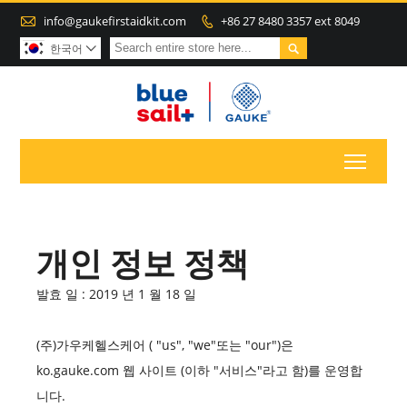

info@gaukefirstaidkit.com
+86 27 8480 3357 ext 8049


한국어

Toggl
개인 정보 정책
발효 일 : 2019 년 1 월 18 일
(주)가우케헬스케어 ( "us", "we"또는 "our")은
ko.gauke.com 웹 사이트 (이하 "서비스"라고 함)를 운영합
니다.