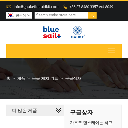

info@gaukefirstaidkit.com
+86 27 8480 3357 ext 8049


한국어

Toggl
홈
>
제품
>
응급 처치 키트
>
구급상자
더 많은 제품
구급상자
가우크 헬스케어는 최고