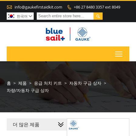

info@gaukefirstaidkit.com
+86 27 8480 3357 ext 8049


한국어

Toggl
홈
>
제품
>
응급 처치 키트
>
자동차 구급 상자
>
차량/자동차 구급 상자
더 많은 제품