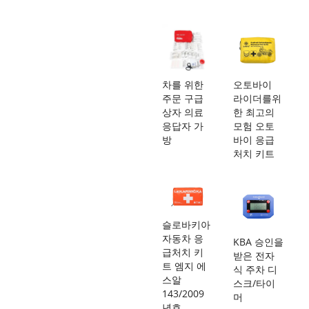
차를 위한
오토바이
주문 구급
라이더를위
상자 의료
한 최고의
응답자 가
모험 오토
방
바이 응급
처치 키트
슬로바키아
자동차 응
KBA 승인을
급처치 키
받은 전자
트 엠지 에
식 주차 디
스알
스크/타이
143/2009
머
년호