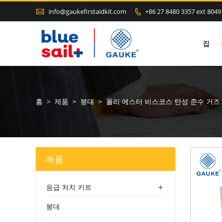

info@gaukefirstaidkit.com
+86 27 8480 3357 ext 8049

집
홈
>
제품
>
붕대
>
폴리 에스터 비스코스 탄성 준수 거즈
제품
+
응급 처치 키트
붕대