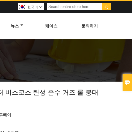

한국어

뉴스
케이스
문의하기

터 비스코스 탄성 준수 거즈 롤 붕대
 후베이