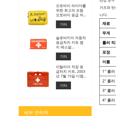
탄성 준수 
오토바이 라이더를
거즈와 탄
위한 최고의 모험
니다.
오토바이 응급 처
치 키트
재료
기타
무게
슬로바키아 자동차
응급처치 키트 엠
롤러 직
지 에스알
143/2009년호
포장
기타
이름
이탈리아 직장 응
1" 롤러
급처치 키트, 2003
년 7월 15일 디엠
388 충족
2" 롤러
기타
3" 롤러
4" 롤러
세부 연락처