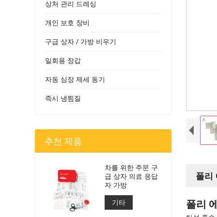
상처 관리 드레싱
개인 보호 장비
구급 상자 / 가방 비우기
일회용 장갑
자동 심장 제세 동기
즉시 냉찜질
추천 제품
차를 위한 주문 구
폴리 
급 상자 의료 응답
자 가방
폴리 
기타