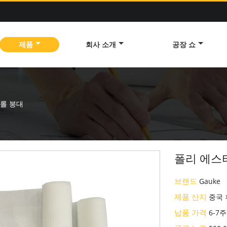
제품
회사 소개
공장 쇼
 롤 붕대
폴리 에스
브랜드
Gauke
제품 산지
중국
납품 가격
6-7주