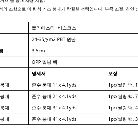
거즈 롤 붕대 사용 지침:
성의 조합으로 이 탄성 거즈 붕대가 탁월한 선택입니다.
부종 조절
. 천연
폴리에스터+비스코스
24-35g/m2 PBT 원단
경
3.5cm
OPP 밀봉 백
명세서
포장
 붕대
준수 붕대 1" x 4.1yds
1pc/씰링 백, 10
 붕대
준수 붕대 2" x 4.1yds
1pc/씰링 백, 72
 붕대
준수 붕대 3" x 4.1yds
1pc/씰링 백, 48
 붕대
준수 붕대 4" x 4.1yds
1pc/씰링 백, 36