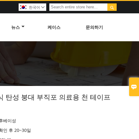

한국어

뉴스
케이스
문의하기

식 탄성 붕대 부직포 의료용 천 테이프
 후베이성
확인 후 20~30일