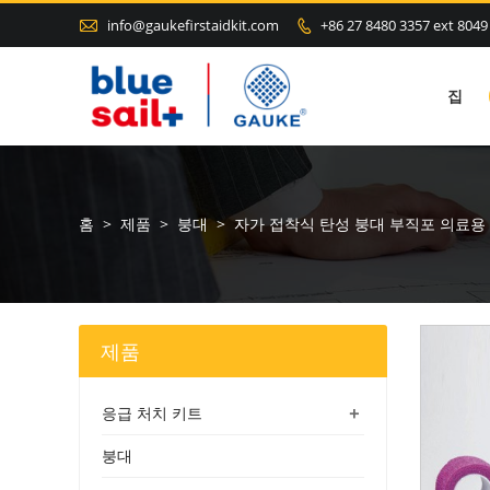

info@gaukefirstaidkit.com
+86 27 8480 3357 ext 8049

집
홈
>
제품
>
붕대
>
자가 접착식 탄성 붕대 부직포 의료용
제품
+
응급 처치 키트
붕대