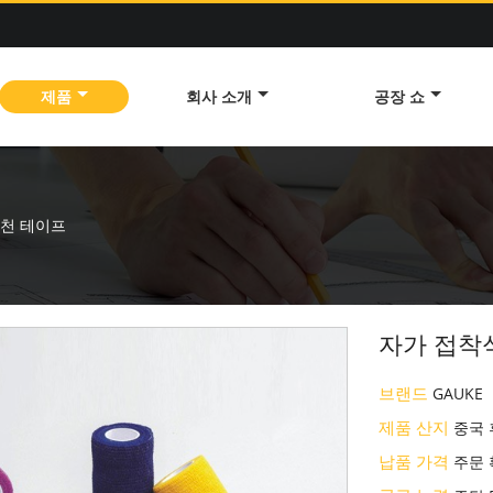
제품
회사 소개
공장 쇼
 천 테이프
자가 접착
브랜드
GAUKE
제품 산지
중국
납품 가격
주문 