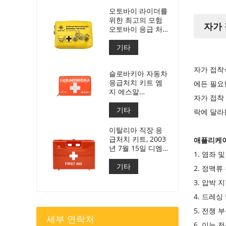
오토바이 라이더를
위한 최고의 모험
자가 
오토바이 응급 처
치 키트
기타
자가 접착
슬로바키아 자동차
응급처치 키트 엠
에든 필요
지 에스알
자가 접착
143/2009년호
기타
락에 달라
이탈리아 직장 응
급처치 키트, 2003
애플리케이
년 7월 15일 디엠
1. 염좌 
388 충족
기타
2. 정맥류
3. 압박 
4. 드레싱
5. 전쟁 
세부 연락처
6. 이는