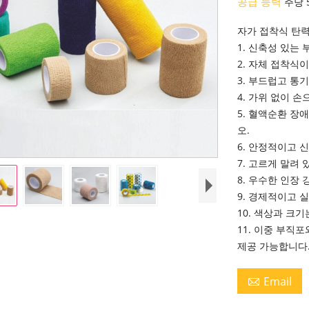
공급 능력
주당 
자가 접착식 탄력
1. 신축성 있는
2. 자체 접착식
3. 부드럽고 통
4. 가위 없이 손
5. 혈액순환 장
오.
6. 안정적이고 
7. 고르게 말려
8. 우수한 인장 
9. 경제적이고 
10. 색상과 크
11. 이중 부직
제공 가능합니다
Email
