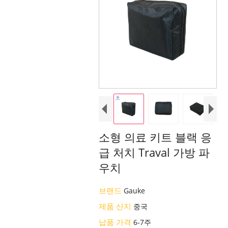
소형 의료 키트 블랙 응
급 처치 Traval 가방 파
우치
브랜드
Gauke
제품 산지
중국
납품 가격
6-7주