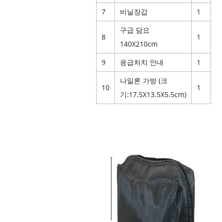
7
비닐장갑
1
구급 담요
8
1
140X210cm
9
응급처치 안내
1
나일론 가방 (크
10
1
기:17.5X13.5X5.5cm)