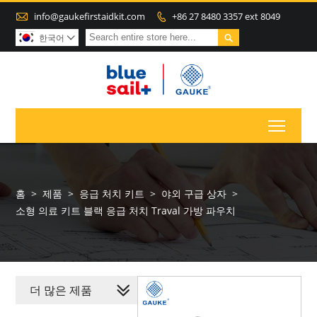

info@gaukefirstaidkit.com
+86 27 8480 3357 ext 8049


한국어

Toggl
홈
>
제품
>
응급 처치 키트
>
야외 구급 상자
>
소형 의료 키트 블랙 응급 처치 Traval 가방 파우치
더 많은 제품