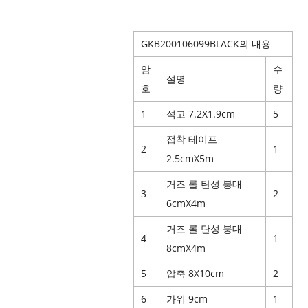
GKB200106099BLACK의 내용
암
수
설명
호
량
1
석고 7.2X1.9cm
5
접착 테이프
2
1
2.5cmX5m
거즈 롤 탄성 붕대
3
2
6cmX4m
거즈 롤 탄성 붕대
4
1
8cmX4m
5
압축 8X10cm
2
6
가위 9cm
1