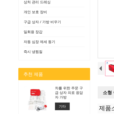
상처 관리 드레싱
개인 보호 장비
구급 상자 / 가방 비우기
일회용 장갑
자동 심장 제세 동기
즉시 냉찜질
추천 제품
차를 위한 주문 구
소형
급 상자 의료 응답
자 가방
기타
제품