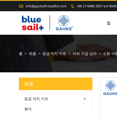

info@gaukefirstaidkit.com
+86 27 8480 3357 ext 8049

집
홈
>
제품
>
응급 처치 키트
>
야외 구급 상자
>
소형 여
제품
+
응급 처치 키트
붕대