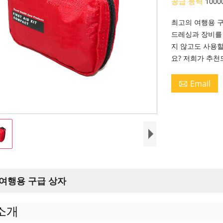
공급 능력
1000
최고의 여행용 
드레싱과 장비를 
지 않고도 사용할
요? 저희가 추
Email

 여행용 구급 상자
소개