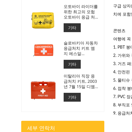
오토바이 라이더를
구급 상자
위한 최고의 모험
치에 포함
오토바이 응급 처
치 키트
기타
콘텐츠
여행에 꼭
슬로바키아 자동차
응급처치 키트 엠
1. PBT 붕
지 에스알
2. 가위와
143/2009년호
기타
3. 거즈 
4. 안전핀
이탈리아 직장 응
급처치 키트, 2003
5. 물티슈
년 7월 15일 디엠
6. 접착 
388 충족
기타
7. PVC 
8. 부직포
9. 응급처
세부 연락처