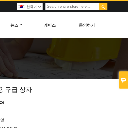

한국어

뉴스
케이스
문의하기

용 구급 상자
ze
5일