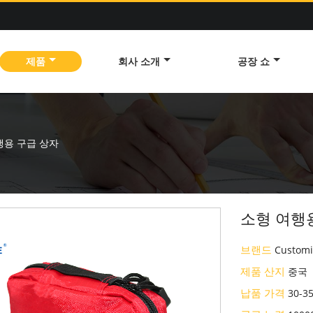
제품
회사 소개
공장 쇼
행용 구급 상자
소형 여행
브랜드
Customi
제품 산지
중국
납품 가격
30-3