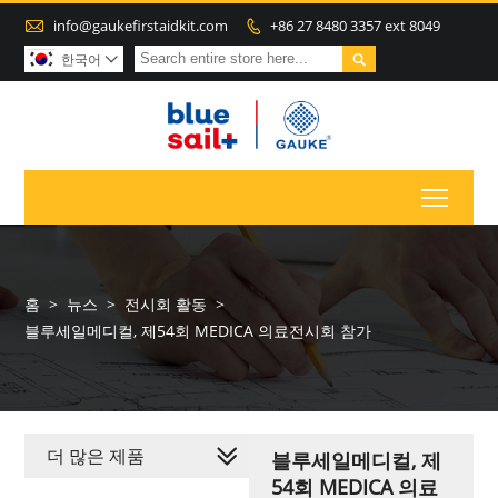

info@gaukefirstaidkit.com
+86 27 8480 3357 ext 8049


한국어

Toggl
홈
>
뉴스
>
전시회 활동
>
블루세일메디컬, 제54회 MEDICA 의료전시회 참가
더 많은 제품
블루세일메디컬, 제
54회 MEDICA 의료