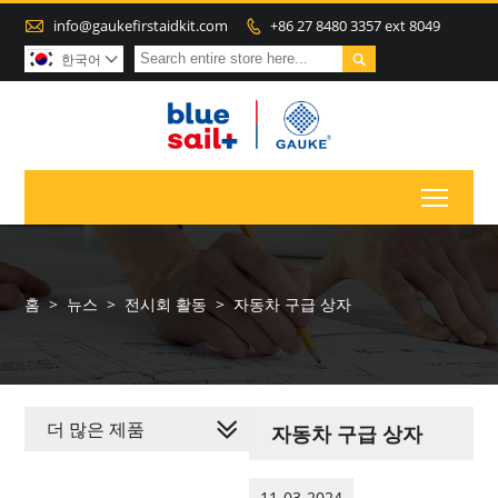

info@gaukefirstaidkit.com
+86 27 8480 3357 ext 8049


한국어

Toggl
홈
>
뉴스
>
전시회 활동
>
자동차 구급 상자
더 많은 제품
자동차 구급 상자
11-03-2024