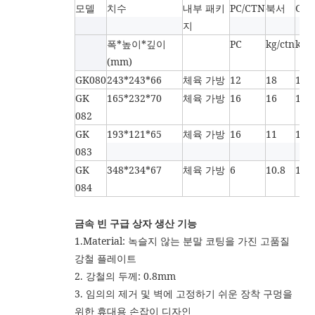
모델
치수
내부 패키
PC/CTN
북서
GW
지
폭*높이*깊이
PC
kg/ctn
kg/c
(mm)
GK080
243*243*66
체육 가방
12
18
19
GK
165*232*70
체육 가방
16
16
17
082
GK
193*121*65
체육 가방
16
11
12
083
GK
348*234*67
체육 가방
6
10.8
12
084
금속 빈 구급 상자 생산 기능
1.Material: 녹슬지 않는 분말 코팅을 가진 고품질
강철 플레이트
2. 강철의 두께: 0.8mm
3. 임의의 제거 및 벽에 고정하기 쉬운 장착 구멍을
위한 휴대용 손잡이 디자인