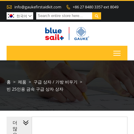

info@gaukefirstaidkit.com
+86 27 8480 3357 ext 8049


한국어

Toggl
홈
>
제품
>
구급 상자 / 가방 비우기
>
빈 25인용 금속 구급 상자 상자
더
많