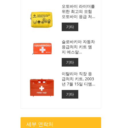
오토바이 라이더를
위한 최고의 모험
오토바이 응급 처
치 키트
기타
슬로바키아 자동차
응급처치 키트 엠
지 에스알
143/2009년호
기타
이탈리아 직장 응
급처치 키트, 2003
년 7월 15일 디엠
388 충족
기타
세부 연락처