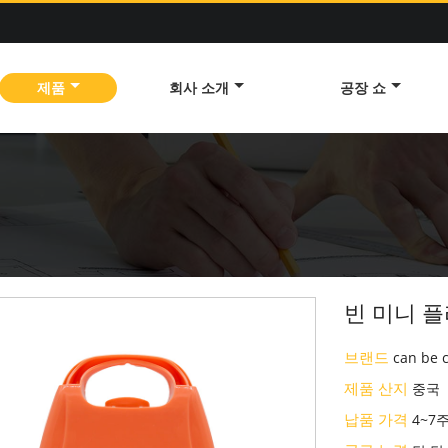
제품
회사 소개
공장 쇼
빈 미니 
브랜드
can be 
제품 산지
중국
납품 가격
4~7