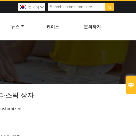

한국어

뉴스
케이스
문의하기

플라스틱 상자
customized
주