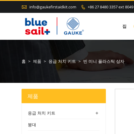

info@gaukefirstaidkit.com
+86 27 8480 3357 ext 8049

집
홈
>
제품
>
응급 처치 키트
>
빈 미니 플라스틱 상자
제품
+
응급 처치 키트
붕대