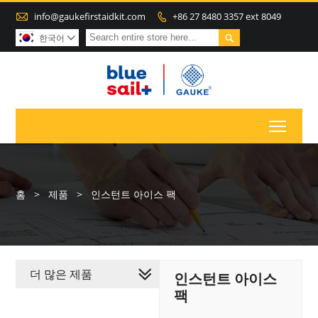

info@gaukefirstaidkit.com
+86 27 8480 3357 ext 8049


한국어

Toggl
홈
>
제품
>
인스턴트 아이스 팩
더 많은 제품
인스턴트 아이스
팩