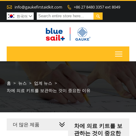

info@gaukefirstaidkit.com
+86 27 8480 3357 ext 8049


한국어

Toggl
홈
>
뉴스
>
업계 뉴스
>
차에 의료 키트를 보관하는 것이 중요한 이유
더 많은 제품
차에 의료 키트를 보
관하는 것이 중요한