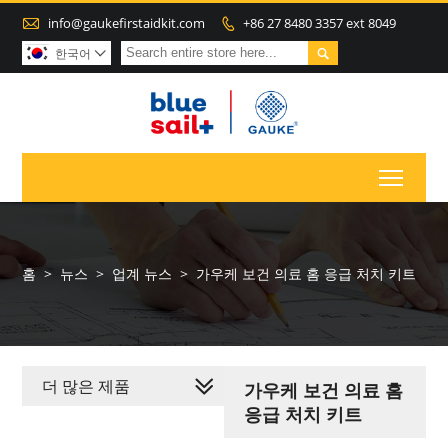

info@gaukefirstaidkit.com
+86 27 8480 3357 ext 8049


한국어

Toggl
홈
>
뉴스
>
업계 뉴스
>
가우케 보건 의료 홈 응급 처치 키트
더 많은 제품
가우케 보건 의료 홈
응급 처치 키트