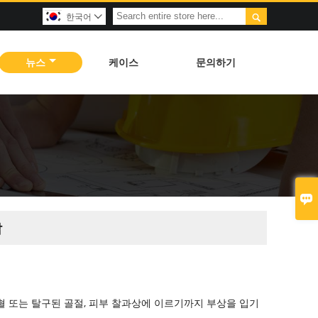

한국어

뉴스
케이스
문의하기

답
혈 또는 탈구된 골절, 피부 찰과상에 이르기까지 부상을 입기