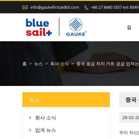

info@gaukefirstaidkit.com
+86 27 8480 3357 ext 8049

집
홈
>
뉴스
>
회사 소식
>
중국 응급 처치 키트 공급 업체
뉴스
중국 
회사 소식
28-02-2

업계 뉴스

우리 자신