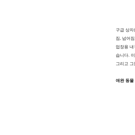
구급 상자
짐, 넘어짐,
업장용 내
습니다. 이
그리고 그
애완 동물