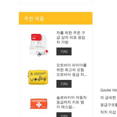
추천 제품
차를 위한 주문 구
급 상자 의료 응답
자 가방
기타
오토바이 라이더를
위한 최고의 모험
오토바이 응급 처
치 키트
기타
Gauke 
슬로바키아 자동차
의 급속한
응급처치 키트 엠
응급구조를
지 에스알
143/2009년호
처치 지갑
기타