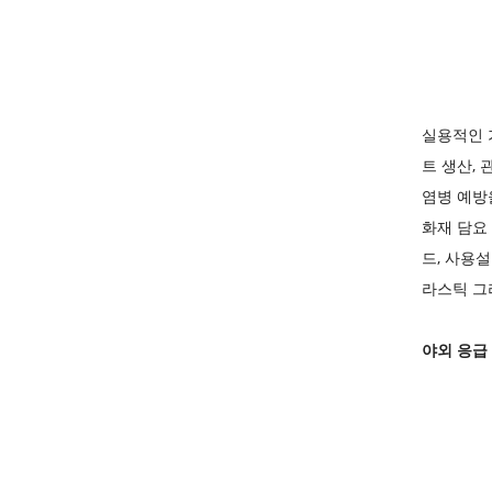
실용적인 
트 생산, 
염병 예방
화재 담요 
드, 사용설
라스틱
그
야외 응급