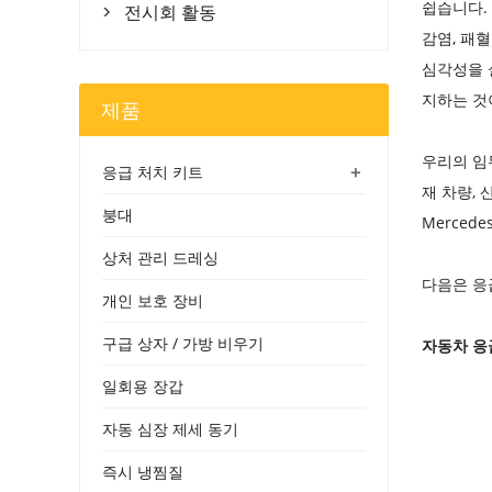
쉽습니다.
전시회 활동

감염, 패
심각성을 
지하는 것이
제품
우리의 임
+
응급 처치 키트
재 차량, 
붕대
Merced
상처 관리 드레싱
다음은 응
개인 보호 장비
구급 상자 / 가방 비우기
자동차 응
일회용 장갑
자동 심장 제세 동기
즉시 냉찜질