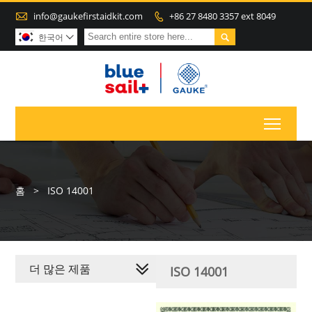

info@gaukefirstaidkit.com
+86 27 8480 3357 ext 8049


한국어

Toggl
홈
>
ISO 14001
더 많은 제품
ISO 14001